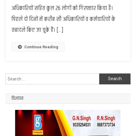
में
अधिकारियों सहित कुल 26 लोगों को गिरफ्तार किया है।
और
पिछले दो दिनों में करीब सौ अधिकारियों व कर्मचारियों के
हो
सकते
तबादले किए जा चुके हैं। […]
हैं
तबादले,
अब
Continue Reading
अधिकारी
के
बाबुओं
पर
Search
नजर
for:
विज्ञापन