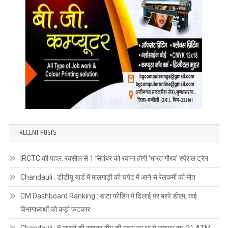
RECENT POSTS
IRCTC की पहल: रक्सौल से 1 सितंबर को रवाना होगी ‘भारत गौरव’ स्पेशल ट्रेन
Chandauli : डीडीयू यार्ड में मालगाड़ी की चपेट में आने से रेलकर्मी की मौत
CM Dashboard Ranking : डाटा फीडिंग में ढिलाई पर बरपे डीएम, कई
विभागाध्यक्षों को कड़ी फटकार
Chandauli : 8 राज्यों की साइबर टीम की रडार पर था ये साइबर ठग, 21 ATM