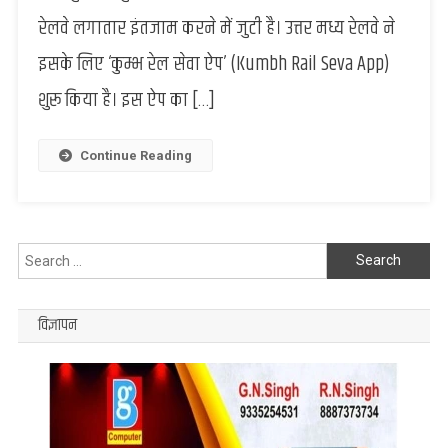
रेलवे
रेलवे लगातार इंतजाम करने में जुटी है। उत्तर मध्य रेलवे ने
ने
इसके लिए ‘कुम्भ रेल सेवा ऐप’ (Kumbh Rail Seva App)
प्रारंभ
की
शुरू किया है। इस ऐप का […]
‘कुम्भ
रेल
सेवा
Continue Reading
ऐप’,
श्रद्धालुओं
को
मिलेगा
Search
लाभ
for:
विज्ञापन