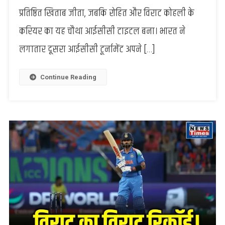
:
प्रतिष्ठित खिताब जीता, जबकि रोहित और विराट कोहली के
भारतीय
करियर का यह चौथा आईसीसी टाइटल बना। भारत ने
टीम
ने
लगातार दूसरा आईसीसी टूर्नामेंट अपने […]
तीसरी
बार
जीती
Continue Reading
चैंपियंस
ट्रॉफी,
भदोहीं
सांसद
डॉ
बिनोद
बिंद
ने
दी
बधाई