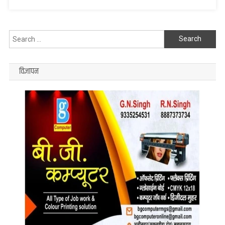
रिकॉर्ड,
बने
दुनिए
Search
के
for:
तीसरे
बल्लेबाज..
विज्ञापन