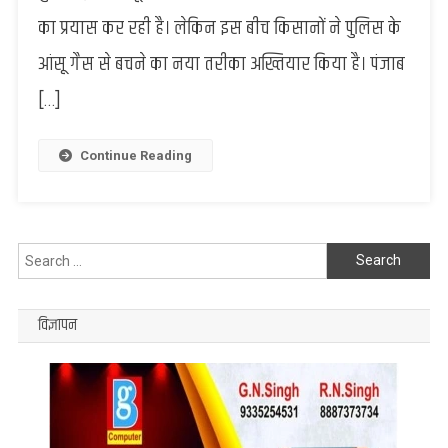
के
का प्रयास कर रही है। लेकिन इस बीच किसानों ने पुलिस के
आंसू
आंसू गैस से बचने का नया तरीका अख्तियार किया है। पंजाब
गैस
के
[…]
जवाब
में
किसानों
Continue Reading
ने
जलाया
मिर्च
वाली
Search
पराली
for:
विज्ञापन