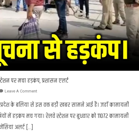
ेशन पर मचा हड़कंप, प्रशासन एलर्ट
On
Leave A Comment
Bomb
प्रदेश के बलिया से इस वक्त बड़ी खबर सामने आई है। जहाँ कामायनी
In
Kamayani
्रियों में हड़कंप मच गया। रेलवे स्टेशन पर बुधवार को 11072 कामायनी
Express
ेंसियां अलर्ट […]
:
बम