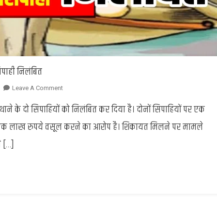
पाही निलंबित
On
Leave A Comment
किसान
थाने के दो सिपाहियों को निलंबित कर दिया है। दोनों सिपाहियों पर एक
को
धमकाकर
एक लाख रुपये वसूल करने का आरोप है। शिकायत मिलने पर मामले
1
े […]
लाख
वसूलने
के
आरोप
में
दो
सिपाही