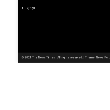
क्राइम
© 2021 The News Times , All rights reserved.
|
Theme: News Port