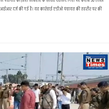
्राम पंचायत कोड़हरा नौबरार के सचिव देवानंद गिरी पर करीब 30 लाख
:
गबन
आईआर दर्ज की गई है। यह कार्रवाई एडीओ पंचायत की तहरीर पर की
के
आरोप
में
ग्राम
पंचायत
कोड़हरा
नौबरार
के
सचिव
पर
एफआईआर
दर्ज