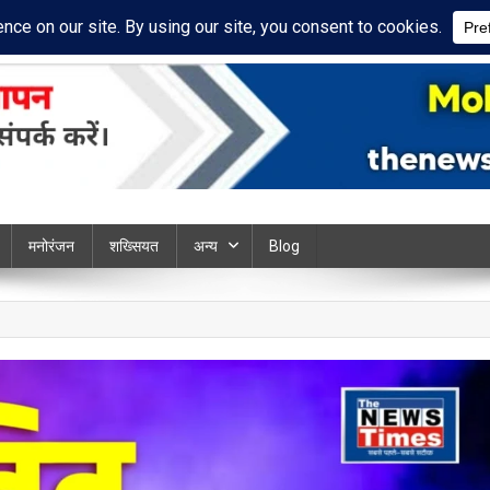
cy Policy
Disclaimer
ews chandauli
मनोरंजन
शख्सियत
अन्य
Blog