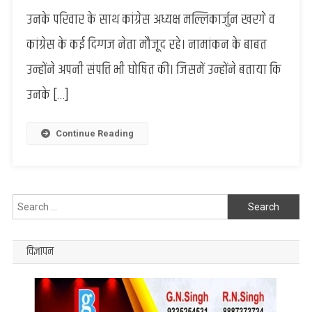
संपत्ति
उनके परिवार के साथ कांग्रेस अध्यक्ष मल्लिकार्जुन खरगे व
की
कांग्रेस के कई दिग्गज नेता मौजूद रहे। नामांकन के बाबत
मालकिन
हैं
उन्होंने अपनी संपत्ति भी घोषित की। जिसमें उन्होंने बताया कि
प्रियंका,
जाने
उनके […]
कितने
मुकदमे
Continue Reading
हैं
प्रियंका
पर
Search
for:
विज्ञापन