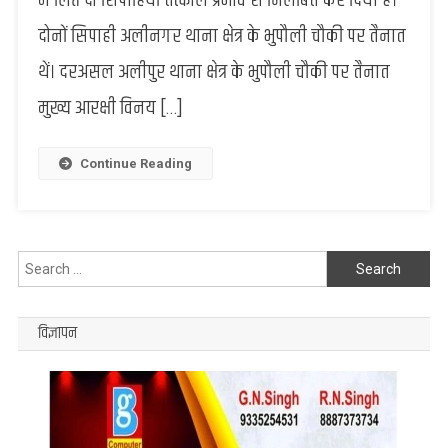
में लिप्त दो सिपाहियों तत्काल प्रभाव से निलंबित कर दिया है।
लिप्त
दोनों सिपाही अलीनगर थाना क्षेत्र के भुपौली चौकी पर तैनात
दो
थें। दरअसल अलीपुर थाना क्षेत्र के भुपौली चौकी पर तैनात
सिपाहियों
को
मुख्य आरक्षी विनय […]
पुलिस
अधीक्षक
ने
Continue Reading
किया
निलंबित
Search
for:
विज्ञापन