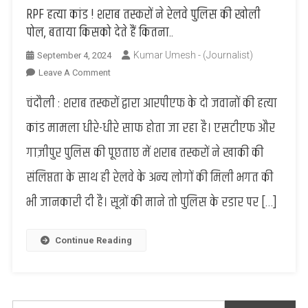
RPF हत्या कांड ! शराब तस्करों ने रेलवे पुलिस की खोली
पोल, बताया किसको देते हैं कितना..
Kumar Umesh - (Journalist)
September 4, 2024
On
Leave A Comment
RPF
चंदौली : शराब तस्करों द्वारा आरपीएफ के दो जवानों की हत्या
हत्या
कांड
कांड मामला धीरे-धीरे साफ होता जा रहा है। एसटीएफ और
!
गाज़ीपुर पुलिस की पूछताछ में शराब तस्करों ने खाकी की
शराब
तस्करों
संलिप्तता के साथ ही रेलवे के अन्य लोगों की मिली भगत की
ने
भी जानकारी दी है। सूत्रों की माने तो पुलिस के रडार पर […]
रेलवे
पुलिस
की
Continue Reading
खोली
पोल,
बताया
किसको
Search