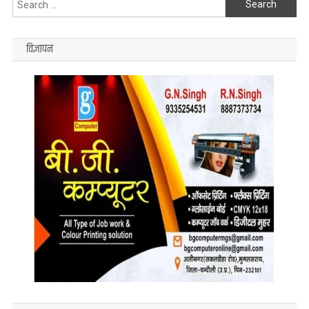
देते
हैं
for:
कितना..
विज्ञापन