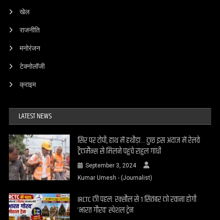
खेल
राजनीति
मनोरंजन
टेक्नोलॉजी
क्राइम
LATEST NEWS
सिर पर टोपी, हाथ में हथौड़ा… कुछ इस अंदाज में रेलवे
ट्रैकमैन्स से मिलने पहुंचे राहुल गांधी
September 3, 2024
Kumar Umesh - (Journalist)
IRCTC की पहल: रक्सौल से 1 सितंबर को रवाना होगी
‘भारत गौरव’ स्पेशल ट्रेन