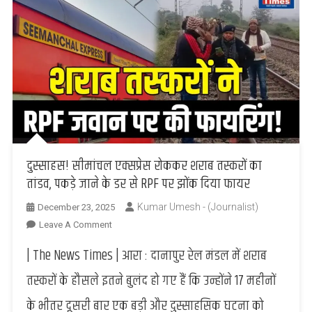
दुस्साहस! सीमांचल एक्सप्रेस रोककर शराब तस्करों का
तांडव, पकड़े जाने के डर से RPF पर झोंक दिया फायर
Kumar Umesh - (Journalist)
December 23, 2025
On
Leave A Comment
दुस्साहस!
| The News Times | आरा : दानापुर रेल मंडल में शराब
सीमांचल
एक्सप्रेस
तस्करों के हौसले इतने बुलंद हो गए हैं कि उन्होंने 17 महीनों
रोककर
के भीतर दूसरी बार एक बड़ी और दुस्साहसिक घटना को
शराब