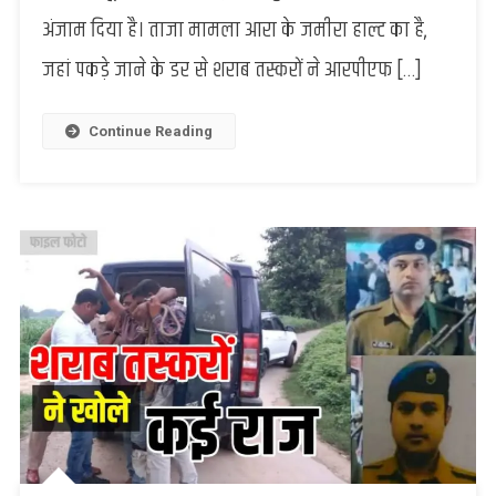
तस्करों
अंजाम दिया है। ताजा मामला आरा के जमीरा हाल्ट का है,
का
जहां पकड़े जाने के डर से शराब तस्करों ने आरपीएफ […]
तांडव,
पकड़े
जाने
Continue Reading
के
डर
से
RPF
पर
झोंक
दिया
फायर