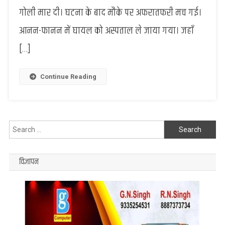
भाई
गोली मार दी। घटना के बाद मौके पर अफरातफरी मच गई।
को
आनन-फानन में घायल को अस्पताल ले जाया गया। जहाँ
दिनदहाड़े
मारी
[…]
गोली,
मौत
Continue Reading
Search
for:
विज्ञापन