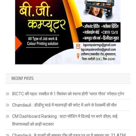
RECENT POSTS
IRCTC की पहल: रक्सौल से 1 सितंबर को रवाना होगी ‘भारत गौरव’ स्पेशल ट्रेन
Chandauli : डीडीयू यार्ड में मालगाड़ी की चपेट में आने से रेलकर्मी की मौत
CM Dashboard Ranking : डाटा फीडिंग में ढिलाई पर बरपे डीएम, कई
विभागाध्यक्षों को कड़ी फटकार
Chandauli : 8 राज्यों की साइबर टीम की रडार पर था ये साइबर ठग, 21 ATM