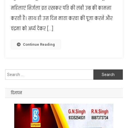
चौथ
महिलाएं निर्जला व्रत रखकर पति की लंबी उम्र की कामना
की
करती है। साथ ही उस दिन माता करवा की पूजा करने और
पूजा
के
चंद्रमा को अर्घ्य देकर […]
लिए
मिलेगा
कम
Continue Reading
समय,
नोट
कर
लीजिए
Search
शुभ
for:
मुहूर्त
विज्ञापन