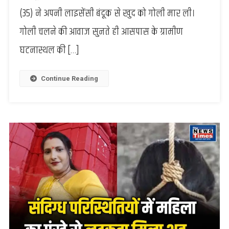
पूर्व
(35) ने अपनी लाइसेंसी बंदूक से खुद को गोली मार ली।
जिला
गोली चलने की आवाज सुनते ही आसपास के ग्रामीण
पंचायत
सदस्य
घटनास्थल की […]
के
पुत्र
ने
Continue Reading
खुद
को
मारी
गोली,
मौके
पर
ही
मौत