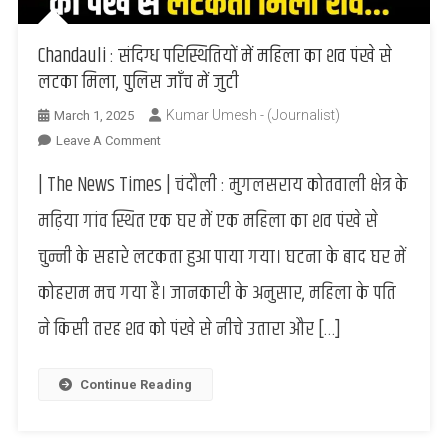
Chandauli : संदिग्ध परिस्थितियों में महिला का शव पंखे से
लटका मिला, पुलिस जाँच में जुटी
Kumar Umesh - (Journalist)
March 1, 2025
On
Leave A Comment
Chandauli
| The News Times | चंदौली : मुगलसराय कोतवाली क्षेत्र के
:
संदिग्ध
मढ़िया गांव स्थित एक घर में एक महिला का शव पंखे से
परिस्थितियों
चुन्नी के सहारे लटकता हुआ पाया गया। घटना के बाद घर में
में
महिला
कोहराम मच गया है। जानकारी के अनुसार, महिला के पति
का
ने किसी तरह शव को पंखे से नीचे उतारा और […]
शव
पंखे
से
Continue Reading
लटका
मिला,
पुलिस