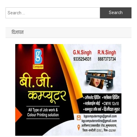
जाँच
Search
में
जुटी
for:
विज्ञापन