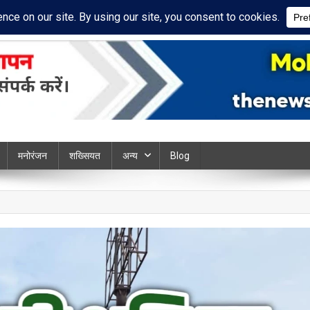
ivacy Policy
Disclaimer
ews chandauli
मनोरंजन
शख्सियत
अन्य
Blog