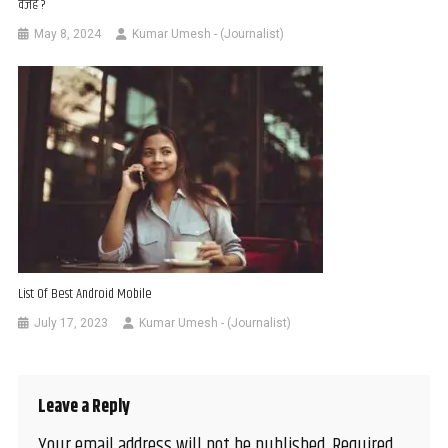
वजह ?
May 8, 2024
Kumar Umesh - (Journalist)
List Of Best Android Mobile
July 17, 2023
Kumar Umesh - (Journalist)
Leave a Reply
Your email address will not be published.
Required