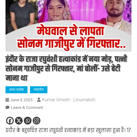
इंदौर के राजा रघुवंशी हत्याकांड में नया मोड़, पत्नी
सोनम गाजीपुर से गिरफ्तार, मां बोलीं- उसे बेटी
माना था
उत्तर प्रदेश
राष्ट्रीय
Kumar Umesh - (Journalist)
June 9, 2025
On
Leave A Comment
इंदौर
के
इंदौर के बहुचर्चित राजा रघुवंशी हत्याकांड में बड़ा खुलासा हुआ है। 17
राजा
रघुवंशी