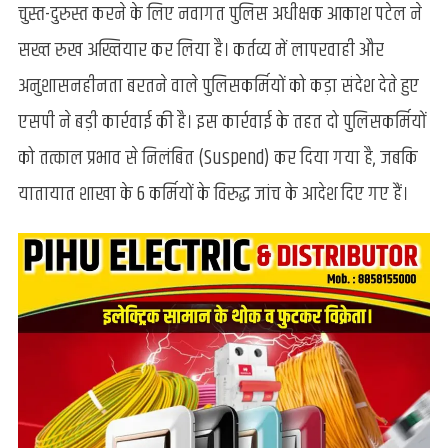
चुस्त-दुरुस्त करने के लिए नवागत पुलिस अधीक्षक आकाश पटेल ने
फेरबदल:
एसपी
सख्त रुख अख्तियार कर लिया है। कर्तव्य में लापरवाही और
आकाश
अनुशासनहीनता बरतने वाले पुलिसकर्मियों को कड़ा संदेश देते हुए
पटेल
का
एसपी ने बड़ी कार्रवाई की है। इस कार्रवाई के तहत दो पुलिसकर्मियों
चला
को तत्काल प्रभाव से निलंबित (Suspend) कर दिया गया है, जबकि
हंटर,
2
यातायात शाखा के 6 कर्मियों के विरुद्ध जांच के आदेश दिए गए हैं।
पुलिसकर्मी
सस्पेंड,
6
पर
जांच
के
आदेश