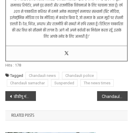
समाचार रिपोर्टर, अपने दृढ़ संवादों और राजनीतिक विवेचनाओं के लिए पहचाना जाता हूँ। वर्ष
2011 से पत्रकारिता करियर में हमने अनेक महत्वपूर्ण समाचार संस्थानों (प्रिंट मीडिया,
इलेक्ट्रॉनिक मीडिया एवं वेब मीडिया) में कवरेज किया है, जो समाज के अहम मुद्दों पर रोशनी
डालती हैं। देश, विदेश, अपराध और राजनीति की खबरों में रुचि रखता हूँ। डिजिटल पत्रकारिता
की सर विधा को सीखने की लगन है। आगे भी अपने कर्तव्यों का निर्वहन करता रहूँ, इसके
लिए आपके स्नेह के लिए आभारी हूँ।”
Hits :
178
Tagged
Chandauli news
Chandauli police
Chandauli samachar
Suspended
The news times
Post
डीडीयू मंडल का ऐतिहासिक ‘विजय शंखनाद’ : 11 शील्ड जीतकर रचा इतिहास, ढोल-नगाड़ों के साथ निकली भव्य उत्सव यात्रा
Chandauli : चंदौली में बदमाशों का तांडव, बीच सड़क पर व्यापारी से लूट, मचा हड़कंप
navigation
RELATED POSTS