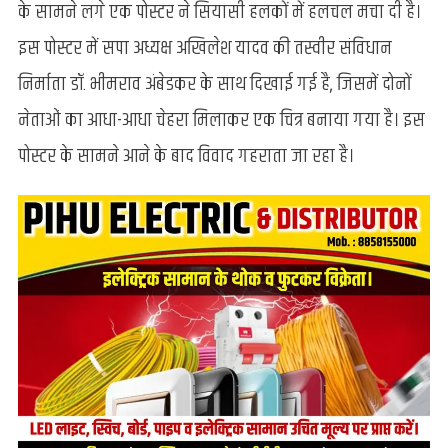
के सामने लगे एक पोस्टर ने सियासी हलकों में हलचल मचा दी है।
के
पोस्टर
इस पोस्टर में सपा अध्यक्ष अखिलेश यादव की तस्वीर संविधान
पर
निर्माता डॉ. भीमराव अंबेडकर के साथ दिखाई गई है, जिसमें दोनों
सियासी
संग्राम,
नेताओं का आधा-आधा चेहरा मिलाकर एक चित्र बनाया गया है। इस
बीजेपी
पोस्टर के सामने आने के बाद विवाद गहराता जा रहा है।
ने
बताया
बाबा
साहेब
का
अपमान