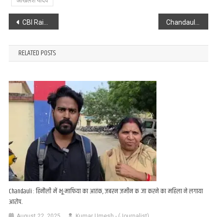
अखिलेश यादव
Post
CBI Raid : गया रेलवे डिपो में सीबीआई की छापेमारी, रेलवे में भ्रष्टाचार की खुल रही कलई..
Chandauli : मुट्टन यादव हत्याकांड पर गरमाई सियासत, परिजनों संग धरने पर बैठे सपाई, विधायक ने सरकार पर साधा निशाना
navigation
RELATED POSTS
Chandauli : हिनौली में भू-माफिया का आतंक, जबरन जमीन कब्जा करने का महिला ने लगाया
आरोप..
August 22, 2025
Kumar Umesh - (Journalist)