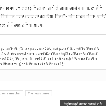
ि गांव का एक मनबढ़ किस्म का शादी में खाना खाने गया था. खाने के
मिनी बस लेकर मण्डप पर चढ़ा दिया. जिसमें 5 लोग घायल हो गए. आरोप
ल्द से गिरफ्तार किया जाएगा.
रा स्थापित की गई है, एक प्रमुख समाचार रिपोर्टर, अपने दृढ़ संवादों और राजनीतिक विवेचनाओं के
में हमने अनेक महत्वपूर्ण समाचार संस्थानों (प्रिंट मीडिया, इलेक्ट्रॉनिक मीडिया एवं वेब मीडिया) में
डालती हैं। देश, विदेश, अपराध और राजनीति की खबरों में रुचि रखता हूँ। डिजिटल पत्रकारिता की सर
का निर्वहन करता रहूँ, इसके लिए आपके स्नेह के लिए आभारी हूँ।”
dauli samachar
The news times
केंद्रीय मंत्री रामदास अठावले से मिलीं अखिल भारतीय जनकल्याणकारी परिषद की राष्ट्रीय महामंत्री वैशाली मिश्रा