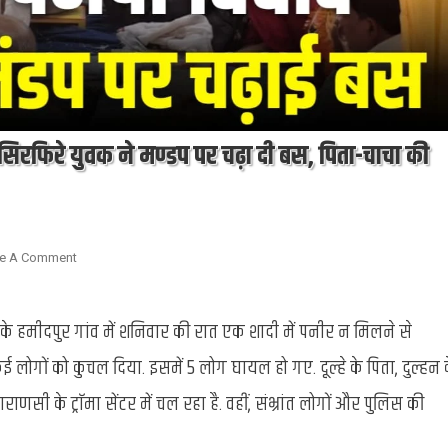
सिरफिरे युवक ने मण्डप पर चढ़ा दी बस, पिता-चाचा की
On
e A Comment
Chandauli
:
के हमीदपुर गांव में शनिवार की रात एक शादी में पनीर न मिलने से
शादी
में
ोगों को कुचल दिया. इसमें 5 लोग घायल हो गए. दूल्हे के पिता, दुल्हन 
पनीर
से
ी के ट्राॅमा सेंटर में चल रहा है. वहीं, संभ्रांत लोगों और पुलिस की
पनपा
विवाद,