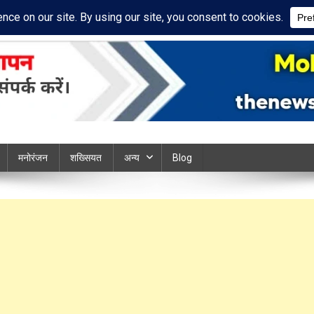
cy Policy
Disclaimer
ews chandauli
मनोरंजन
शख्सियत
अन्य
Blog