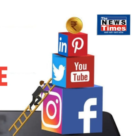
सिरफिरे
युवक
ने
मण्डप
पर
चढ़ा
दी
बस,
पिता-
चाचा
की
हालत
गंभीर