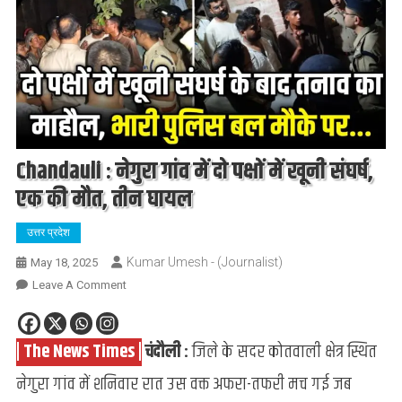
Chandauli : नेगुरा गांव में दो पक्षों में खूनी संघर्ष,
एक की मौत, तीन घायल
उत्तर प्रदेश
Kumar Umesh - (Journalist)
May 18, 2025
On
Leave A Comment
Chandauli
:
| The News Times |
चंदौली :
जिले के सदर कोतवाली क्षेत्र स्थित
नेगुरा
गांव
नेगुरा गांव में शनिवार रात उस वक्त अफरा-तफरी मच गई जब
में