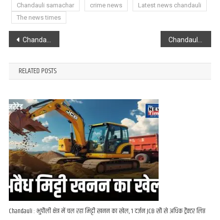
Chandauli samachar
crime news
Latest news chandauli
The news times
Post
Chandauli : हथियार बंद बदमाशों ने AC कोच के यात्री से की मारपीट, छीन ले गए सामान
Chandauli : रफ्तार ने ली दो महिलाओं की जान, दो बाइक चालकों की हालत गंभीर
navigation
RELATED POSTS
Chandauli : भुपौली क्षेत्र में चल रहा मिट्टी खनन का खेल, 1 दर्जन JCB सौ से अधिक ट्रैक्टर लिप्त