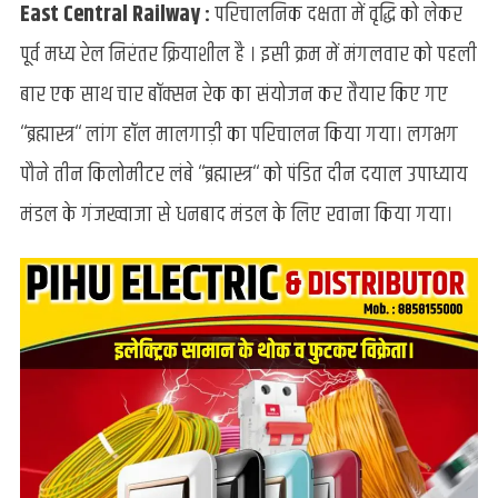
East Central Railway :
परिचालनिक दक्षता में वृद्धि को लेकर
ने
‘‘त्रिशुल‘‘
पूर्व मध्य रेल निरंतर क्रियाशील है । इसी क्रम में मंगलवार को पहली
के
बार एक साथ चार बॉक्सन रेक का संयोजन कर तैयार किए गए
बाद
चला
‘‘ब्रह्मास्त्र‘‘ लांग हॉल मालगाड़ी का परिचालन किया गया। लगभग
‘‘ब्रह्मास्त्र‘‘,
जाने
पौने तीन किलोमीटर लंबे ‘‘ब्रह्मास्त्र‘‘ को पंडित दीन दयाल उपाध्याय
क्या
मंडल के गंजख्वाजा से धनबाद मंडल के लिए रवाना किया गया।
है
खास