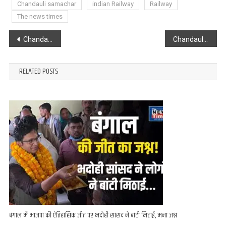
Chandauli samachar
indian Railway
Railway
The news times
Post
Chandauli : फेयरवेल कार्यक्रम में सेवानिवृत्त 11 रेलकर्मियों को दी गई विदाई
Chandauli : पुलिस अधीक्षक की बड़ी कार्यवाई, कंदवा थाना प्रभारी समेत 6 पुलिसकर्मी सस्पेंड
navigation
RELATED POSTS
बंगाल में भाजपा की ऐतिहासिक जीत पर भदोही सांसद ने बांटी मिठाई, मना जश्न