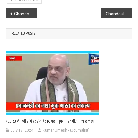
Post
Chandauli : महिंद्रा शोरूम में शॉर्ट सर्किट से लगी भीषण आग,मचा अफरा-तफरी, लाखों का सामान जलकर खाक
Chandauli : शस्त्र लाइसेंस के नाम पर बड़ा खेल! दो गन हाउस संचालकों पर FIR, जांच में नाम-पते निकले फर्जी
navigation
RELATED POSTS
NCORD की 7वीं शीर्ष स्तरीय बैठक, नशा मुक्त भारत पीएम का संकल्प
July 18, 2024
Kumar Umesh - (Journalist)