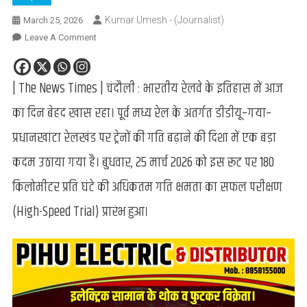
Kumar Umesh - (Journalist)
March 25, 2026
On
Leave A Comment
भारतीय
रेलवे
| The News Times | चंदौली : भारतीय रेलवे के इतिहास में आज
की
रफ्तार
का दिन बेहद खास रहा। पूर्व मध्य रेल के अंतर्गत डीडीयू–गया–
को
नई
प्रधानखांटा रेलखंड पर ट्रेनों की गति बढ़ाने की दिशा में एक बड़ा
उड़ान:
कदम उठाया गया है। बुधवार, 25 मार्च 2026 को इस रूट पर 180
डीडीयू-
गया
किलोमीटर प्रति घंटे की अधिकतम गति क्षमता का सफल परीक्षण
रेलखंड
(High-Speed Trial) प्रारंभ हुआ।
पर
180
KM/H
की
रफ्तार
से
दौड़ी