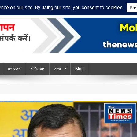
cy Policy
Disclaimer
ews chandauli
मनोरंजन
शख्सियत
अन्य
Blog