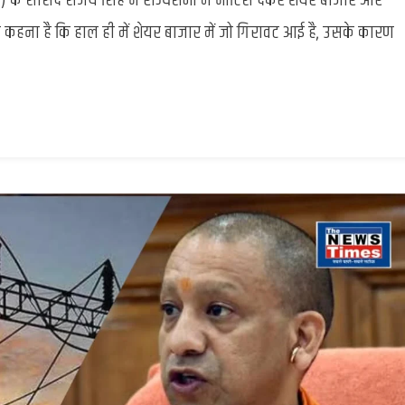
के सांसद संजय सिंह ने राज्यसभा में नोटिस देकर शेयर बाजार और
:
आप
ा कहना है कि हाल ही में शेयर बाजार में जो गिरावट आई है, उसके कारण
सांसद
संजय
सिंह
ने
राज्यसभा
में
दिया
स्थगन
नोटिस,
इस
विषय
पर
चर्चा
की
मांग