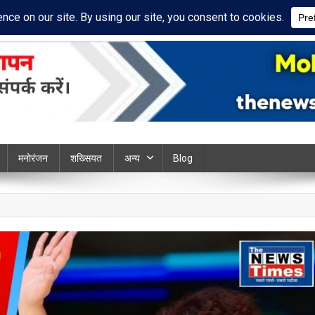
cy Policy
Disclaimer
ews chandauli
मनोरंजन
शख्सियत
अन्य
Blog