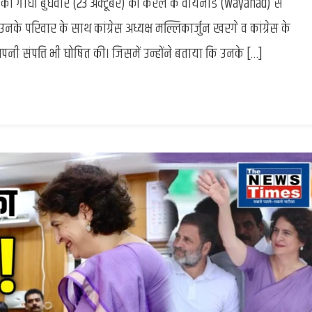
यंका गांधी बुधवार (23 अक्टूबर) को केरल के वायनाड (Wayanad) से
Gandhi
:
रिवार के साथ कांग्रेस अध्यक्ष मल्लिकार्जुन खरगे व कांग्रेस के
करोड़ो
पनी संपत्ति भी घोषित की। जिसमें उन्होंने बताया कि उनके […]
की
संपत्ति
की
मालकिन
हैं
प्रियंका,
जाने
कितने
मुकदमे
हैं
प्रियंका
पर