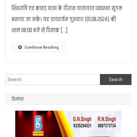
दृष्टिगत
शिवरात्रि एवं कावड़ यात्रा के दौरान यातायात व्यवस्था सुगम
चन्दौली
बनाया जा सके। यह डायवर्जन गुरुवार (01.08.2024) की
पुलिस
ने
शाम 08.00 बजे से दिनांक […]
किया
रुट
डायवर्जन,
Continue Reading
देखें
रुट
चार्ट
Search
for:
विज्ञापन