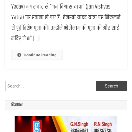
Yadav) मंगलवार से “जन विश्वास यात्रा” (Jan Vishvas
तेजस्वी
यादव
Yatra) पर रवाना हो गए हैं। तेजस्वी यादव यात्रा पर निकलने
की
से पूर्व विशेष पूजा की। उन्होंने भोलेनाथ की पूजा की और साई
जन
विश्वास
मंदिर में भी […]
यात्रा
के
दौरान
Continue Reading
बताया
“BAAP”
का
मतलब
Search
for:
विज्ञापन