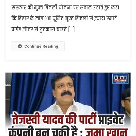
में
सरकार की मुफ्त बिजली योजना पर सवाल उठाते हुए कहा
लोग
कि बिहार के लोग 100 यूनिट मुफ्त बिजली से ज़्यादा स्मार्ट
फ्री
बिजली
प्रीपेड मीटर से छुटकारा चाहते […]
नहीं,
स्मार्ट
मीटर
Continue Reading
से
मुक्ति
चाहते
हैं”,
तेजस्वी
पर
भी
साधा
निशाना