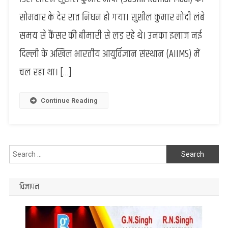
डिप्टी
सोमवार के देर रात निधन हो गया। सुशील कुमार मोदी लंबे
सीएम
सुशील
समय से कैंसर की बीमारी से लड़ रहे थे। उनका इलाज नई
मोदी
दिल्ली के अखिल भारतीय आयुर्विज्ञान संस्थान (AIIMS) में
का
निधन,
चल रहा था। […]
बिहार
के
राजनीतिक
Continue Reading
गलियारे
में
शोक
की
Search
लहर
for:
विज्ञापन