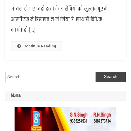
चाकू
घायल हो गए। वहीं हत्या के आरोपियों को सुल्तानपुर में
बाजी
आरपीएफ ने हिरासत में ले लिया है, साथ ही विधिक
से
यात्रियों
कार्यवाही […]
में
हड़कंप,
एक
Continue Reading
कि
मौत,
2
अन्य
Search
घायल
for:
विज्ञापन