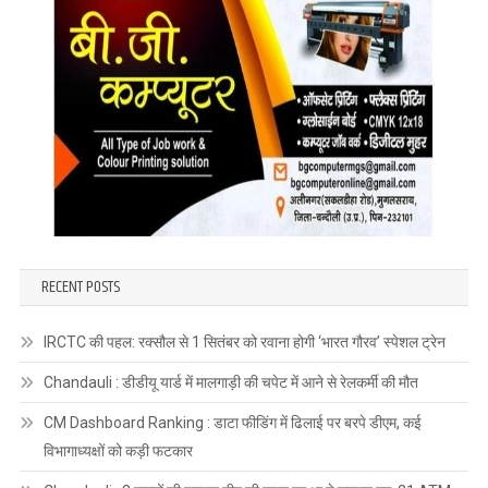
RECENT POSTS
IRCTC की पहल: रक्सौल से 1 सितंबर को रवाना होगी ‘भारत गौरव’ स्पेशल ट्रेन
Chandauli : डीडीयू यार्ड में मालगाड़ी की चपेट में आने से रेलकर्मी की मौत
CM Dashboard Ranking : डाटा फीडिंग में ढिलाई पर बरपे डीएम, कई
विभागाध्यक्षों को कड़ी फटकार