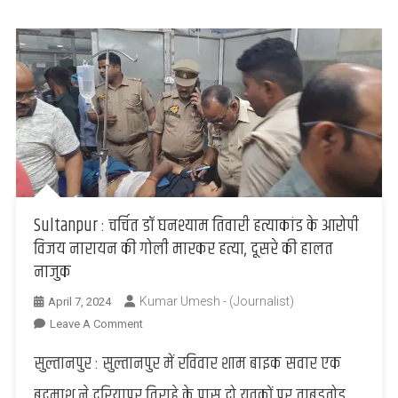
भी
फांसी
के
फंदे
से
झूला
Sultanpur : चर्चित डॉ घनश्याम तिवारी हत्याकांड के आरोपी
विजय नारायन की गोली मारकर हत्या, दूसरे की हालत
नाजुक
Kumar Umesh - (Journalist)
April 7, 2024
On
Leave A Comment
Sultanpur
सुल्तानपुर : सुल्तानपुर में रविवार शाम बाइक सवार एक
: चर्चित
डॉ
बदमाश ने दरियापुर तिराहे के पास दो युवकों पर ताबड़तोड़