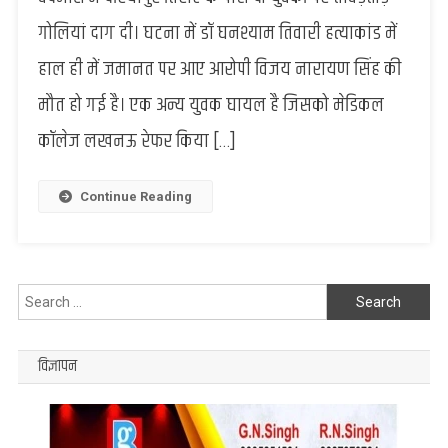
घनश्याम
गोलियां दाग दी। घटना में डॉ घनश्याम तिवारी हत्याकांड में
तिवारी
हत्याकांड
हाल ही में जमानत पर आए आरोपी विजय नारायण सिंह की
के
मौत हो गई है। एक अन्य युवक घायल है जिसको मेडिकल
आरोपी
विजय
कॉलेज लखनऊ रेफर किया […]
नारायन
की गोली
मारकर
Continue Reading
हत्या,
दूसरे
की
हालत
Search
नाजुक
for:
विज्ञापन