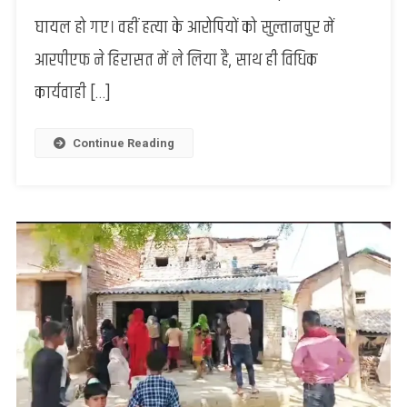
चाकू
घायल हो गए। वहीं हत्या के आरोपियों को सुल्तानपुर में
बाजी
आरपीएफ ने हिरासत में ले लिया है, साथ ही विधिक
से
यात्रियों
कार्यवाही […]
में
हड़कंप,
एक
Continue Reading
कि
मौत,
2
अन्य
घायल