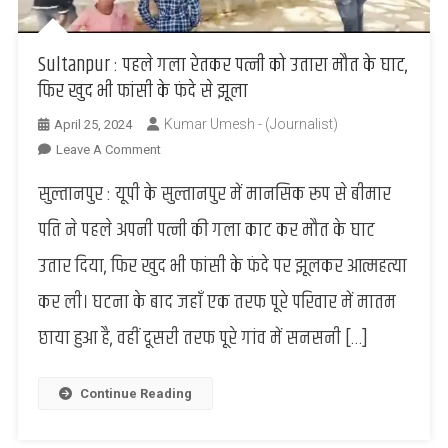
Sultanpur : पहले गला रेतकर पत्नी को उतारा मौत के घाट,
फिर खुद भी फांसी के फंदे से झूला
Kumar Umesh - (Journalist)
April 25, 2024
On
Leave A Comment
Sultanpur
सुल्तानपुर : यूपी के सुल्तानपुर में मानसिक रूप से बीमार
:
पहले
पति ने पहले अपनी पत्नी की गला काट कर मौत के घाट
गला
उतार दिया, फिर खुद भी फांसी के फंदे पर झूलकर आत्महत्या
रेतकर
पत्नी
कर ली। घटना के बाद जहाँ एक तरफ पूरे परिवार में मातम
को
छाया हुआ है, वहीं दूसरी तरफ पूरे गांव में सनसनी […]
उतारा
मौत
के
Continue Reading
घाट,
फिर
खुद