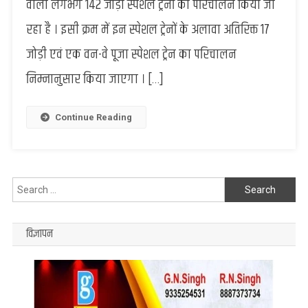
वाली लगभग 142 जोड़ी स्पेशल ट्रेनों का परिचालन किया जा
दीपावली
एवं
रहा है । इसी क्रम में इन स्पेशल ट्रेनों के अलावा अतिरिक्त 17
छठ
जोड़ी एवं एक वन-वे पूजा स्पेशल ट्रेन का परिचालन
महापर्व
पर
निम्नानुसार किया जाएगा । […]
चलेंगी
अन्य
17
Continue Reading
जोड़ी
ट्रेनें,
जाने
ट्रेनों
Search
का
for:
शेड्यूल
विज्ञापन