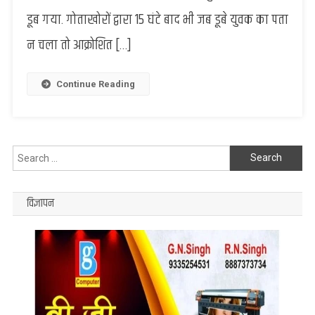
चक्का
डूब गया. गोताखोरों द्वारा 15 घंटे बाद भी जब डूबे युवक का पता
जाम,
न चला तो आक्रोशित […]
युवक
को
डूबे
Continue Reading
बीत
गए
15
घंटे
Search
for:
विज्ञापन