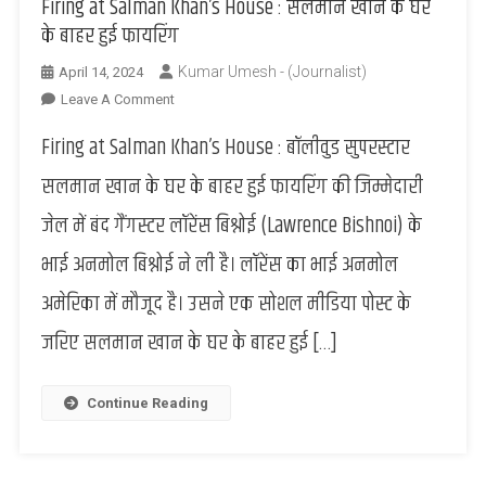
Firing at Salman Khan’s House : सलमान खान के घर
के बाहर हुई फायरिंग
Kumar Umesh - (Journalist)
April 14, 2024
On
Leave A Comment
Firing
Firing at Salman Khan’s House : बॉलीवुड सुपरस्टार
At
Salman
सलमान खान के घर के बाहर हुई फायरिंग की जिम्मेदारी
Khan’s
जेल में बंद गैंगस्टर लॉरेंस बिश्नोई (Lawrence Bishnoi) के
House
:
भाई अनमोल बिश्नोई ने ली है। लॉरेंस का भाई अनमोल
सलमान
अमेरिका में मौजूद है। उसने एक सोशल मीडिया पोस्ट के
खान
के
जरिए सलमान खान के घर के बाहर हुई […]
घर
के
बाहर
Continue Reading
हुई
फायरिंग