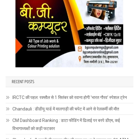
RECENT POSTS
IRCTC की पहल: रक्सौल से 1 सितंबर को रवाना होगी ‘भारत गौरव’ स्पेशल ट्रेन
Chandauli : डीडीयू यार्ड में मालगाड़ी की चपेट में आने से रेलकर्मी की मौत
CM Dashboard Ranking : डाटा फीडिंग में ढिलाई पर बरपे डीएम, कई
विभागाध्यक्षों को कड़ी फटकार