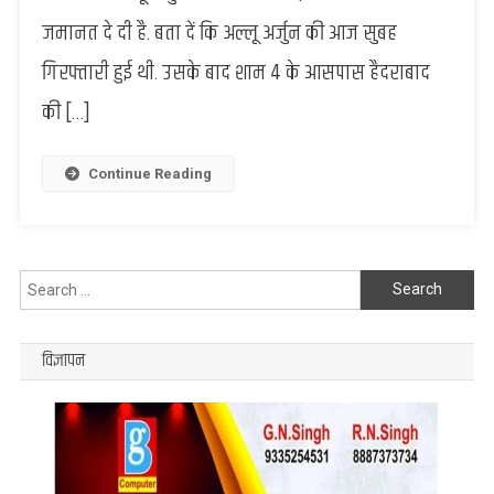
को
जमानत दे दी है. बता दें कि अल्लू अर्जुन की आज सुबह
हाई
गिरफ्तारी हुई थी. उसके बाद शाम 4 के आसपास हैदराबाद
कोर्ट
से
की […]
मिली
राहत,
गैर
Continue Reading
इरादतन
हत्या
आरोप
Search
for:
विज्ञापन