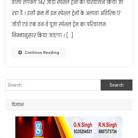
वाली लगभग 142 जोड़ी स्पेशल ट्रेनों का परिचालन किया जा
दीपावली
एवं
रहा है । इसी क्रम में इन स्पेशल ट्रेनों के अलावा अतिरिक्त 17
छठ
जोड़ी एवं एक वन-वे पूजा स्पेशल ट्रेन का परिचालन
महापर्व
पर
निम्नानुसार किया जाएगा । […]
चलेंगी
अन्य
17
Continue Reading
जोड़ी
ट्रेनें,
जाने
ट्रेनों
Search
का
for:
शेड्यूल
विज्ञापन