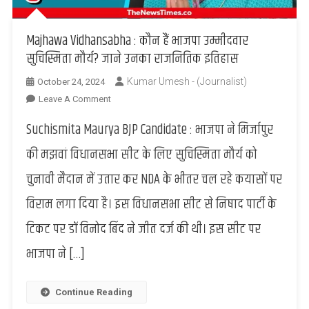
Majhawa Vidhansabha : कौन हैं भाजपा उम्मीदवार
सुचिस्मिता मौर्य? जाने उनका राजनितिक इतिहास
Kumar Umesh - (Journalist)
October 24, 2024
On
Leave A Comment
Majhawa
Suchismita Maurya BJP Candidate : भाजपा ने मिर्जापुर
Vidhansabha
:
की मझवां विधानसभा सीट के लिए सुचिस्मिता मौर्य को
कौन
चुनावी मैदान में उतार कर NDA के भीतर चल रहे कयासों पर
हैं
भाजपा
विराम लगा दिया है। इस विधानसभा सीट से निषाद पार्टी के
उम्मीदवार
टिकट पर डॉ विनोद बिंद ने जीत दर्ज की थी। इस सीट पर
सुचिस्मिता
मौर्य?
भाजपा ने […]
जाने
उनका
राजनितिक
Continue Reading
इतिहास