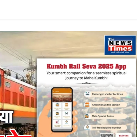
कुम्भ
श्रद्धालुओं
की
भारी
भीड़,
रेलवे
ट्रैक
पार
करते
दिखे
लोग