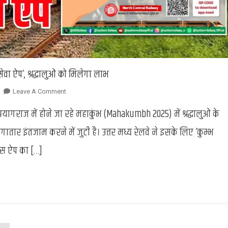
ेवा ऐप’, श्रद्धालुओं को मिलेगा लाभ
On
Leave A Comment
Kumbh
यागराज में होने जा रहे महाकुंभ (Mahakumbh 2025) में श्रद्धालुओं के
Rail
Seva
इंतजाम करने में जुटी है। उत्तर मध्य रेलवे ने इसके लिए ‘कुम्भ
App
इस ऐप का […]
:
रेलवे
ने
प्रारंभ
की
‘कुम्भ
रेल