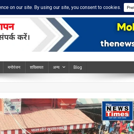
cy Policy
Disclaimer
ews chandauli
मनोरंजन
शख्सियत
अन्य
Blog