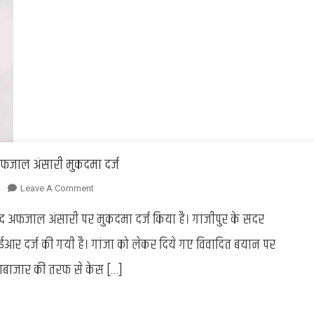
सेवा
ऐप’,
श्रद्धालुओं
को
मिलेगा
लाभ
 अफजाल अंसारी मुकदमा दर्ज
On
Leave A Comment
Ghazipur
ंसद अफजाल अंसारी पर मुकदमा दर्ज किया है। गाजीपुर के सदर
:
‘कुंभ
 दर्ज की गयी है। गांजा को लेकर दिये गए विवादित बयान पर
में
ोराबाजार की तरफ से केस […]
गांजा’
वाले
बयान