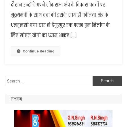
दौरान उन्होंने अपने लोकसभा क्षेत्र के विकास कार्यों पर
से
मिले
मुख्यमंत्री के साथ चर्चा की इसके साथ ही कोनिया क्षेत्र के
सांसद
धनतुलसी गंगा घाट से डेंगुरपुर तक पक्का पुल निर्माण के
डॉ
विनोद
लिए सीएम योगी का ध्यान आकृष्ट […]
बिंद,
कोनिया
क्षेत्र
Continue Reading
के
लोगों
की
परेशानी
Search
से
for:
सीएम
को
विज्ञापन
कराया
अवगत