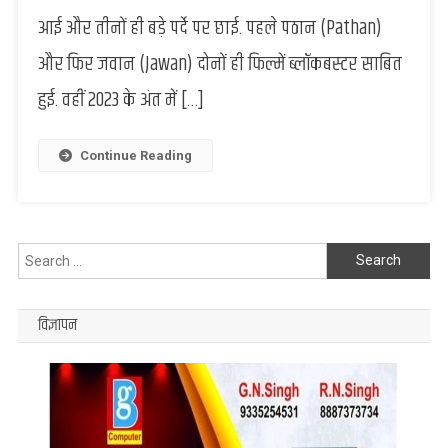
अक्टूबर
आई और तीनों ही बड़े पर्दे पर छाई. पहले पठान (Pathan)
में
और फिर जवान (Jawan) दोनों ही फिल्में ब्लॉकबस्टर साबित
शुरू
होगी
हुई. वहीं 2023 के अंत में […]
शाहरुख
खान
की
Continue Reading
फिल्म
‘King’
की
शूटिंग
Search
for:
विज्ञापन