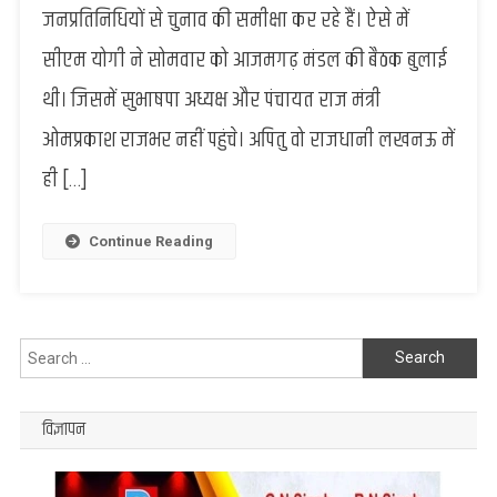
जनप्रतिनिधियों से चुनाव की समीक्षा कर रहे हैं। ऐसे में
बैठक
में
सीएम योगी ने सोमवार को आजमगढ़ मंडल की बैठक बुलाई
न
थी। जिसमें सुभाषपा अध्यक्ष और पंचायत राज मंत्री
जाकर
केशव
ओमप्रकाश राजभर नहीं पहुंचे। अपितु वो राजधानी लखनऊ में
प्रसाद
से
ही […]
मिलें
ओपी
Continue Reading
राजभर,
दोनों
नेताओ
की
मुलाकात
Search
ने
for:
बढाई
विज्ञापन
सियासी
हलचल