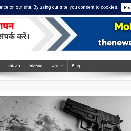
cy Policy
Disclaimer
ews chandauli
मनोरंजन
शख्सियत
अन्य
Blog