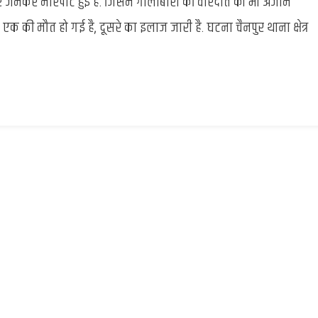
 जमकर मारपीट हुई है. जिसमें गोलीबारी की वारदात को भी अंजाम
:
आपसी
े एक की मौत हो गई है, दूसरे का इलाज जारी है. घटना चैनपुर थाना क्षेत्र
विवाद
में
हुई
फायरिंग,
एक
की
मौत
दूसरा
घायल