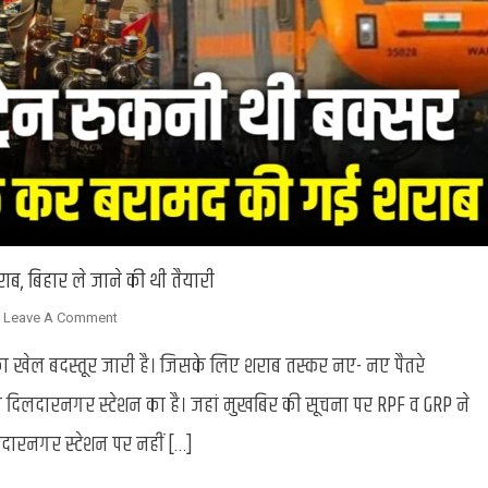
ाब, बिहार ले जाने की थी तैयारी
On
Leave A Comment
Ghazipur
ी का खेल बदस्तूर जारी है। जिसके लिए शराब तस्कर नए- नए पैतरे
:
अमृत
े दिलदारनगर स्टेशन का है। जहां मुखबिर की सूचना पर RPF व GRP ने
भारत
दारनगर स्टेशन पर नहीं […]
एक्सप्रेस
से