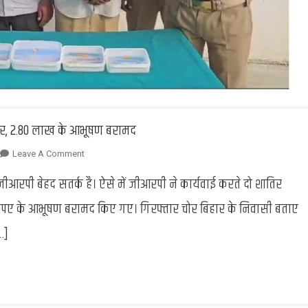
तार, 2.80 लाख के आभूषण बरामद
On
Leave A Comment
Ghazipur
 जीआरपी बेहद सतर्क है। ऐसे में जीआरपी ने कार्यवाई करते दो शातिर
:
जीआरपी
 रुपए के आभूषण बरामद किए गए। गिरफ्तार चोर बिहार के निवासी बताए
ने
…]
2
शातिर
चोरों
को
किया