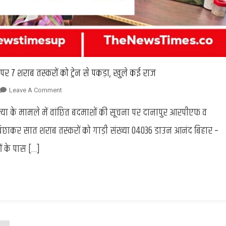
 पर 7 शराब तस्करों को ट्रेन से पकड़ा, खुले कई राज
On
Leave A Comment
Good
हत्या के मामले में वांछित बदमाशों की सूचना पर दानापुर आरपीएफ व
Work
:
 बिछाकर सात शराब तस्करों को गाड़ी संख्या 04036 डाउन आनंद बिहार –
RPF
ों के पास […]
जवानो
की
हत्या
के
वांछितों
की
सूचना