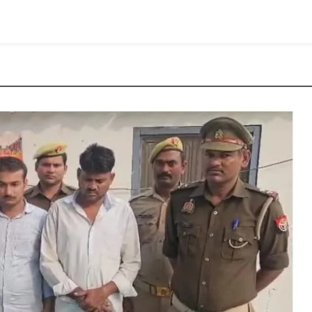
बरामद
हुई
अवैध
शराब,
बिहार
ले
जाने
की
थी
तैयारी