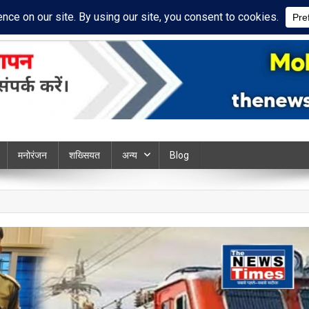
cy Policy
Disclaimer
ews chandauli
मनोरंजन
शख्सियत
अन्य
Blog