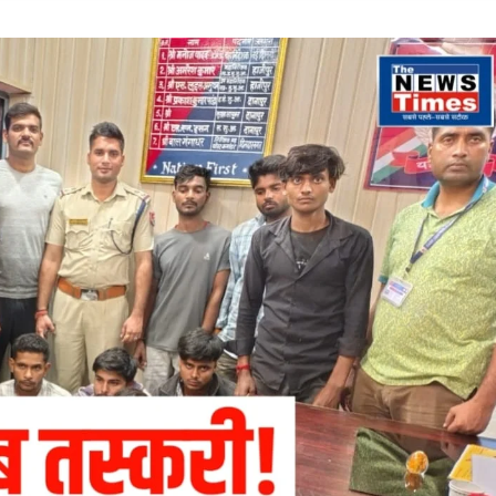
गिरफ्तार,
2.80
लाख
के
आभूषण
बरामद