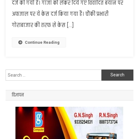
दर्ज की गयी है। गांजा को लेकर दिये गए विवादित बयान पर
बयान
अफजाल पर ये केस दर्ज किया गया है। चौकी प्रभारी
पर
सपा
गोराबाजार की तरफ से केस […]
सांसद
अफजाल
अंसारी मुकदमा
Continue Reading
दर्ज
Search
for:
विज्ञापन