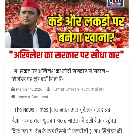
LPG संकट पर अखिलेश का मोदी सरकार से सवाल—
सिलेंडर पर मुँह क्यों सिले हैं?
Kumar Umesh - (Journalist)
March 11, 2026
On
Leave A Comment
LPG
| The News Times |लखनऊ : रूस-यूक्रेन के बाद अब
संकट
पर
ईरान-इजरायल युद्ध का असर भारत की रसोई तक पहुँचता
अखिलेश
दिख रहा है। देश के कई हिस्सों में एलपीजी (LPG) सिलेंडर की
का