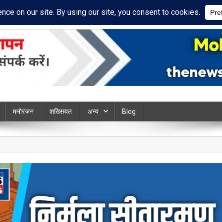
ivacy Policy
Disclaimer
ews chandauli
मनोरंजन
शख्सियत
अन्य
Blog