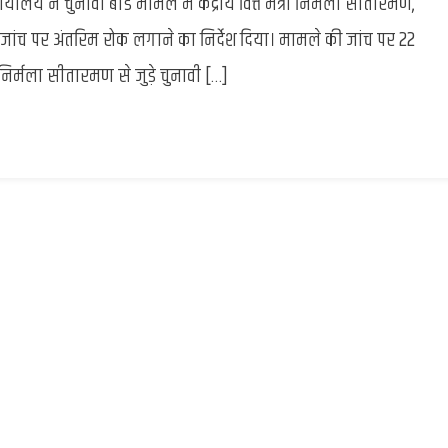
य ने चुनावी बांड मामले में केंद्रीय वित्त मंत्री निर्मला सीतारमण,
High
Court
़ी जांच पर अंतरिम रोक लगाने का निर्देश दिया। मामले की जांच पर 22
:
निर्मला सीतारमण से जुड़े चुनावी […]
निर्मला
सीतारमण
के
खिलाफ
FIR
पर
22
अक्टूबर
तक
अंतरिम
रोक