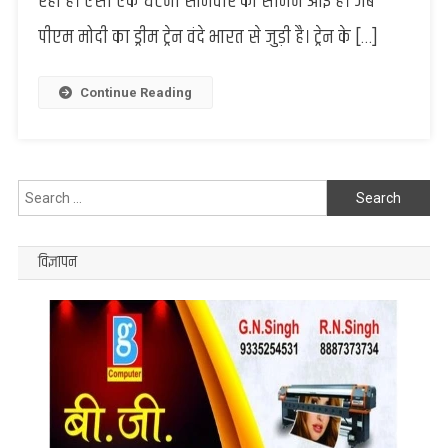
रहा है। ऐसी एक घटना सोमवार को सामने आई है। जब
एक्सप्रेस
पीएम मोदी का ड्रीम ट्रेन वंदे भारत से जुड़ी है। ट्रेन के […]
में
आई
तकनीकी
Continue Reading
खराबी,
रेल
रुट
रहा
Search
बाधित
for:
विज्ञापन