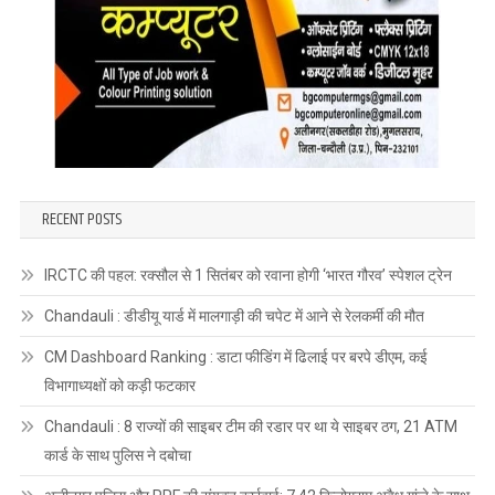
RECENT POSTS
IRCTC की पहल: रक्सौल से 1 सितंबर को रवाना होगी ‘भारत गौरव’ स्पेशल ट्रेन
Chandauli : डीडीयू यार्ड में मालगाड़ी की चपेट में आने से रेलकर्मी की मौत
CM Dashboard Ranking : डाटा फीडिंग में ढिलाई पर बरपे डीएम, कई
विभागाध्यक्षों को कड़ी फटकार
Chandauli : 8 राज्यों की साइबर टीम की रडार पर था ये साइबर ठग, 21 ATM
कार्ड के साथ पुलिस ने दबोचा