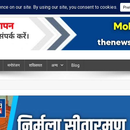
cy Policy
Disclaimer
ews chandauli
मनोरंजन
शख्सियत
अन्य
Blog