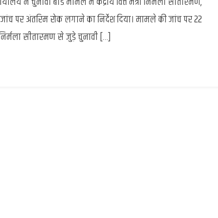
य ने चुनावी बांड मामले में केंद्रीय वित्त मंत्री निर्मला सीतारमण,
High
Court
़ी जांच पर अंतरिम रोक लगाने का निर्देश दिया। मामले की जांच पर 22
:
निर्मला सीतारमण से जुड़े चुनावी […]
निर्मला
सीतारमण
के
खिलाफ
FIR
पर
22
अक्टूबर
तक
अंतरिम
रोक