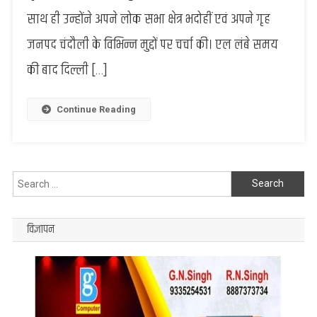
जीत
साथ ही उन्होंने अपने लोक सभा क्षेत्र भदोहीं एवं अपने गृह
पर
जनपद चंदौली के विभिन्न मुद्दों पर चर्चा की। एल लंबे समय
भदोही
सांसद
की बाद दिल्ली […]
ने
दी
गृहमंत्री
Continue Reading
को
बधाई
Search
for:
विज्ञापन