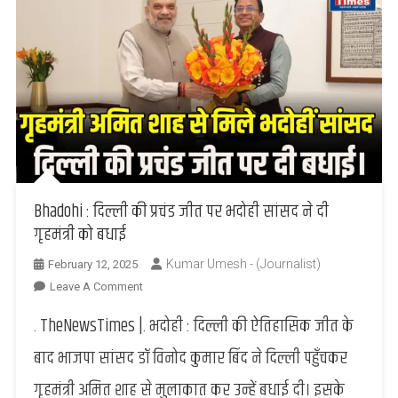
Bhadohi : दिल्ली की प्रचंड जीत पर भदोही सांसद ने दी
गृहमंत्री को बधाई
Kumar Umesh - (Journalist)
February 12, 2025
On
Leave A Comment
Bhadohi
. TheNewsTimes |. भदोही : दिल्ली की ऐतिहासिक जीत के
:
दिल्ली
बाद भाजपा सांसद डॉ विनोद कुमार बिंद ने दिल्ली पहुँचकर
की
गृहमंत्री अमित शाह से मुलाकात कर उन्हें बधाई दी। इसके
प्रचंड