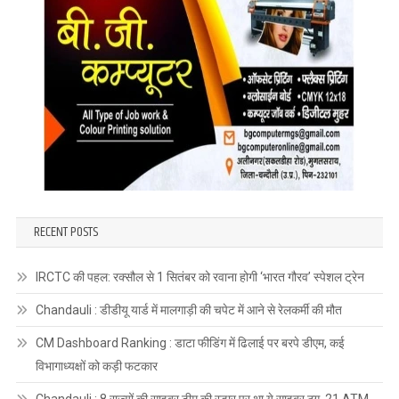
RECENT POSTS
IRCTC की पहल: रक्सौल से 1 सितंबर को रवाना होगी ‘भारत गौरव’ स्पेशल ट्रेन
Chandauli : डीडीयू यार्ड में मालगाड़ी की चपेट में आने से रेलकर्मी की मौत
CM Dashboard Ranking : डाटा फीडिंग में ढिलाई पर बरपे डीएम, कई
विभागाध्यक्षों को कड़ी फटकार
Chandauli : 8 राज्यों की साइबर टीम की रडार पर था ये साइबर ठग, 21 ATM