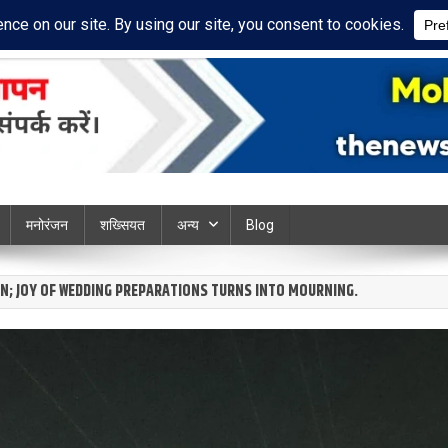
acy Policy
Disclaimer
ews chandauli
मनोरंजन
शख्सियत
अन्य
Blog
IN; JOY OF WEDDING PREPARATIONS TURNS INTO MOURNING.