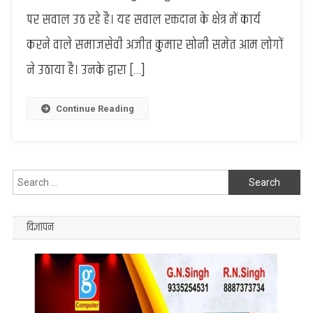
फिर
पर सवाल उठ रहे है। यह सवाल रक्तदान के क्षेत्र में कार्य
उठे
करने वाले समाजसेवी अजीत कुमार सोनी समेत आम लोगों
सवाल,
चिकित्सक
ने उठाया है। उनके द्वारा […]
रहते
हैं
गैरहाजिर
Continue Reading
Search
for:
विज्ञापन