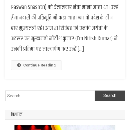
पहले
Paswan Shashtri) को ईमानदार नेता माना जाता था। उन्हें
दलित
ईमानदारी की प्रतिमूर्ति भी कहा जाता था। वो प्रदेश के तीन
सीएम
भोला
बार मुख्यमंत्री रहे। आज 21 सितंबर को उनकी जयंती के
पासवान
अवसर पर मुख्यमंत्री नीतीश कुमार (Cm Nitish Kumar) ने
शास्त्री
पर
उनकी प्रतिमा पर माल्यार्पण कर उन्हें […]
सीएम
ने
दी
Continue Reading
श्रद्धांजलि,
ईमानदारी
की
प्रतिमूर्ति
Search
कहे
for:
जाते
थें
विज्ञापन
स्व.
भोला