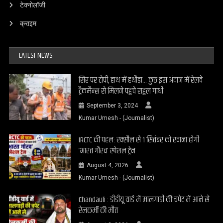
टेक्नोलॉजी
क्राइम
LATEST NEWS
सिर पर टोपी, हाथ में हथौड़ा… कुछ इस अंदाज में रेलवे
ट्रैकमैन्स से मिलने पहुंचे राहुल गांधी
September 3, 2024
Kumar Umesh - (Journalist)
IRCTC की पहल: रक्सौल से 1 सितंबर को रवाना होगी
‘भारत गौरव’ स्पेशल ट्रेन
August 4, 2026
Kumar Umesh - (Journalist)
Chandauli : डीडीयू यार्ड में मालगाड़ी की चपेट में आने से
रेलकर्मी की मौत