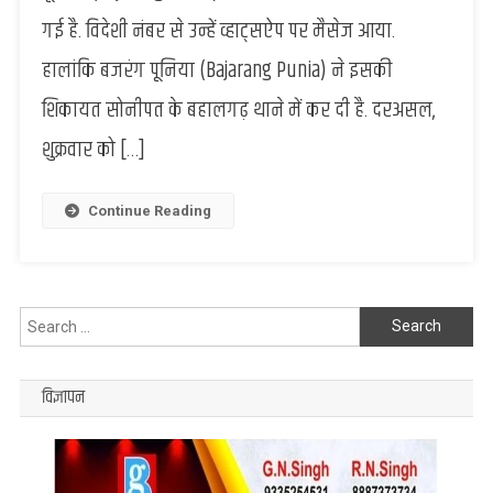
बजरंग
गई है. विदेशी नंबर से उन्हें व्हाट्सऐप पर मैसेज आया.
पूनिया
हालांकि बजरंग पूनिया (Bajarang Punia) ने इसकी
को
मिली
शिकायत सोनीपत के बहालगढ़ थाने में कर दी है. दरअसल,
जान
से
शुक्रवार को […]
मारने
की
Continue Reading
धमकी,
लिखा
था
“बजरंग
कांग्रेस
Search
छोड़
for:
दो
विज्ञापन
वरना…”