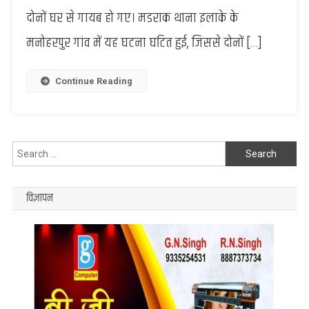
के
दोनों घर से गायब हो गए। मडराक थाना इलाके के
नैना
मनोहरपुर गांव में यह घटना घटित हुई, जिससे दोनों […]
हुआ
चार,
शादी
Continue Reading
से
9
दिन
पहले
Search
दोनों
हुए
for:
फरार..
विज्ञापन