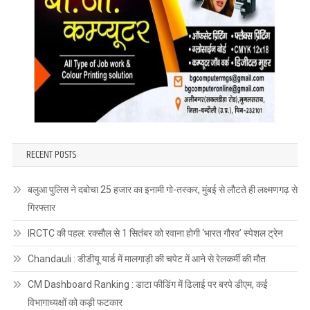
RECENT POSTS
बलुआ पुलिस ने दबोचा 25 हजार का इनामी गो-तस्कर, मुंबई से लौटते ही लक्ष्मणगढ़ से
गिरफ्तार
IRCTC की पहल: रक्सौल से 1 सितंबर को रवाना होगी ‘भारत गौरव’ स्पेशल ट्रेन
Chandauli : डीडीयू यार्ड में मालगाड़ी की चपेट में आने से रेलकर्मी की मौत
CM Dashboard Ranking : डाटा फीडिंग में ढिलाई पर बरपे डीएम, कई
विभागाध्यक्षों को कड़ी फटकार