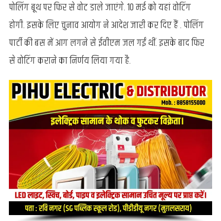
पोलिंग बूथ पर फिर से वोट डाले जाएंगे. 10 मई को यहां वोटिंग
:
बैतूल
होगी. इसके लिए चुनाव आयोग ने आदेश जारी कर दिए हैं . पोलिंग
सीट
पार्टी की बस में आग लगने से ईवीएम जल गईं थीं. इसके बाद फिर
के
4
से वोटिंग कराने का निर्णय लिया गया है.
पोलिंग
बूथ
पर
फिर
से
होगा
मतदान,
जाने
क्या
है
वजह
?